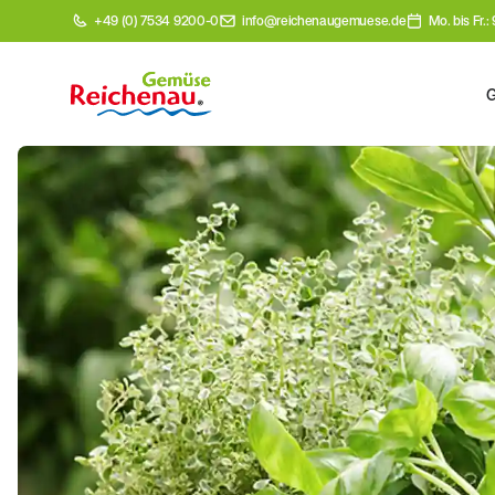
+49 (0) 7534 9200-0
info@reichenaugemuese.de
Mo. bis Fr.: