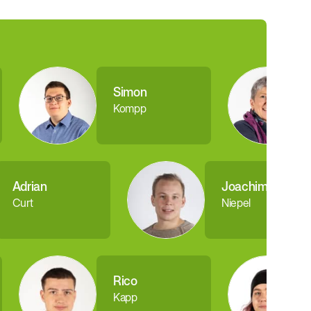
Simon
Kompp
Adrian
Joachim
Curt
Niepel
Rico
Kapp