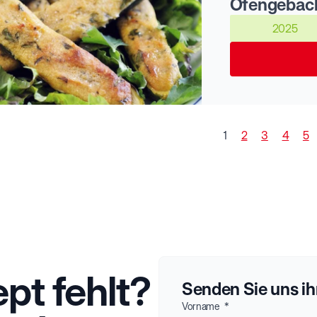
2025
1
2
3
4
5
ept fehlt?
Senden Sie uns i
Vorname