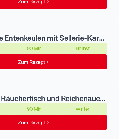
Zum Rezept
Geschmorte Entenkeulen mit Sellerie-Kartoffel-Püree und glasierten Möhren
90 Min
Herbst
Zum Rezept
Pastete mit Räucherfisch und Reichenauer Lauch
90 Min
Winter
Zum Rezept