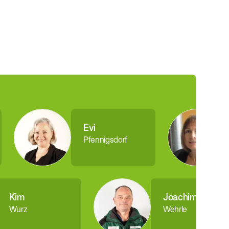
Evi
Pfennigsdorf
Kim
Joachim
Wurz
Wehrle