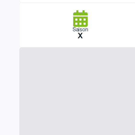
Saison
X