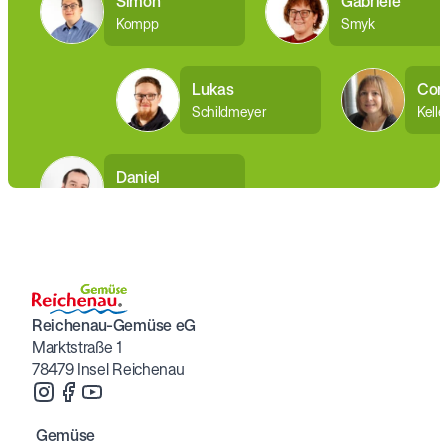
Simon
Gabriele
Kompp
Smyk
Lukas
Corn
Schildmeyer
Kelle
Daniel
Spießer
Reichenau-Gemüse eG
Marktstraße 1
78479 Insel Reichenau
Gemüse