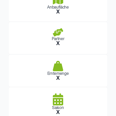
Anbaufläche
X
Partner
X
Erntemenge
X
Saison
X