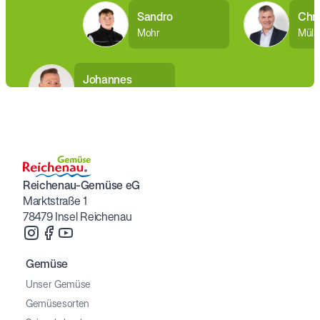
Sandro
Chri
Mohr
Mülle
Johannes
Groß
Reichenau-Gemüse eG
Marktstraße 1
78479 Insel Reichenau
Gemüse
Unser Gemüse
Gemüsesorten