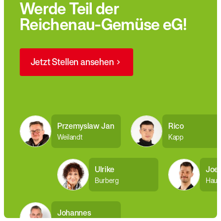
Werde Teil der
Reichenau-Gemüse eG!
Jetzt Stellen ansehen
Przemyslaw Jan
Rico
Weilandt
Kapp
Ulrike
Joel
Burberg
Hauß
Johannes