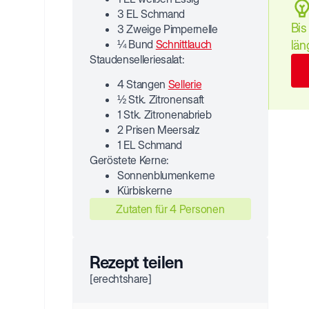
3 EL Schmand
Bis
3 Zweige Pimpernelle
¼ Bund
Schnittlauch
län
Staudenselleriesalat:
4 Stangen
Sellerie
½ Stk. Zitronensaft
1 Stk. Zitronenabrieb
2 Prisen Meersalz
1 EL Schmand
Geröstete Kerne:
Sonnenblumenkerne
Kürbiskerne
Zutaten für 4 Personen
Rezept teilen
[erechtshare]