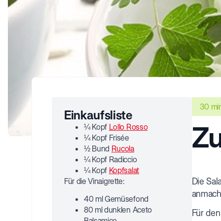
30 mi
Einkaufsliste
Zu
¼ Kopf
Lollo Rosso
¼ Kopf Frisée
½ Bund
Rucola
¼ Kopf Radiccio
¼ Kopf
Kopfsalat
Für die Vinaigrette:
Die Sal
anmach
40 ml Gemüsefond
80 ml dunklen Aceto
Für den
Balsamico