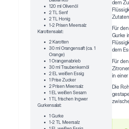
dem Zuc
120 ml Olivenöl
Flüssig
2 TL Senf
Zutaten
2 TL Honig
1-2 Prisen Meersalz
Für den
Karottensalat:
Gurke i
2 Karotten
Flüssig
30 ml Orangensaft (ca. 1
dem Ess
Orange)
1 Orangenabrieb
Für den
30 ml Traubenkernöl
Zitrone
2 EL weißen Essig
in eine
1 Prise Zucker
2 Prisen Meersalz
Die Roh
1 EL weißen Sesam
gestape
1 TL frischen Ingwer
zwische
Gurkensalat:
1 Gurke
1-2 TL Meersalz
1 EL weißen Essig