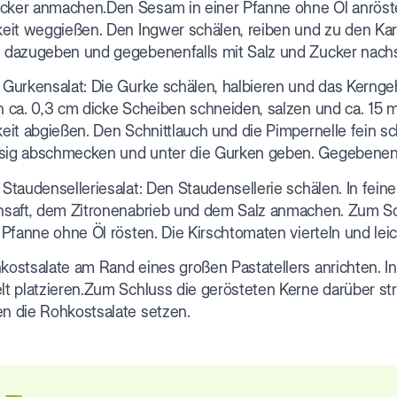
ker anmachen.Den Sesam in einer Pfanne ohne Öl anröste
keit weggießen. Den Ingwer schälen, reiben und zu den Kar
 dazugeben und gegebenenfalls mit Salz und Zucker nac
 Gurkensalat: Die Gurke schälen, halbieren und das Kernge
n ca. 0,3 cm dicke Scheiben schneiden, salzen und ca. 15 
keit abgießen. Den Schnittlauch und die Pimpernelle fein
ig abschmecken und unter die Gurken geben. Gegebenenf
 Staudenselleriesalat: Den Staudensellerie schälen. In fe
nsaft, dem Zitronenabrieb und dem Salz anmachen. Zum S
r Pfanne ohne Öl rösten. Die Kirschtomaten vierteln und leic
kostsalate am Rand eines großen Pastatellers anrichten. In 
lt platzieren.Zum Schluss die gerösteten Kerne darüber st
n die Rohkostsalate setzen.