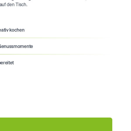
auf den Tisch.
eativ kochen
nd Genussmomente
ereitet