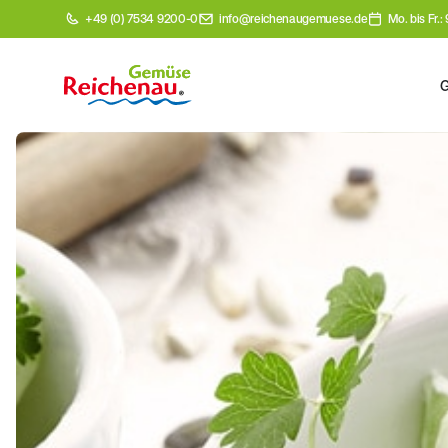
+49 (0) 7534 9200-0
info@reichenaugemuese.de
Mo. bis Fr.: