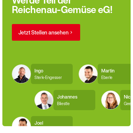
Werde Teil der
Reichenau-Gemüse eG!
Jetzt Stellen ansehen
Ingo
Martin
Sterk-Engesser
Eberle
Johannes
Nico
Bliestle
Geel
Joel
Haußmann-Leicht