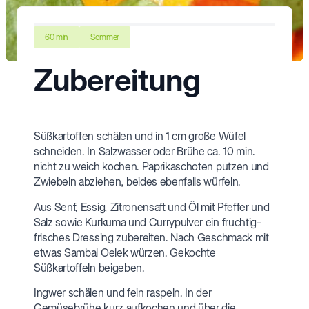
60 min
Sommer
Zubereitung
Süßkartoffen schälen und in 1 cm große Wüfel
schneiden. In Salzwasser oder Brühe ca. 10 min.
nicht zu weich kochen. Paprikaschoten putzen und
Zwiebeln abziehen, beides ebenfalls würfeln.
Aus Senf, Essig, Zitronensaft und Öl mit Pfeffer und
Salz sowie Kurkuma und Currypulver ein fruchtig-
frisches Dressing zubereiten. Nach Geschmack mit
etwas Sambal Oelek würzen. Gekochte
Süßkartoffeln beigeben.
Ingwer schälen und fein raspeln. In der
Gemüsebrühe kurz aufkochen und über die