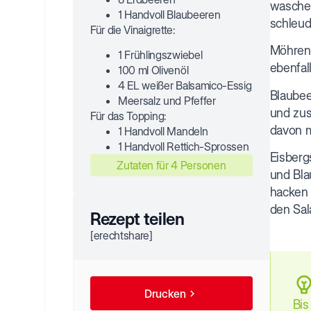
waschen
1 Handvoll Blaubeeren
schleud
Für die Vinaigrette:
Möhren 
1 Frühlingszwiebel
ebenfal
100 ml Olivenöl
4 EL weißer Balsamico-Essig
Blaubee
Meersalz und Pfeffer
und zus
Für das Topping:
davon m
1 Handvoll Mandeln
1 Handvoll Rettich-Sprossen
Eisberg
Zutaten für 4 Personen
und Bla
hacken 
den Sal
Rezept teilen
[erechtshare]
Drucken
Bis