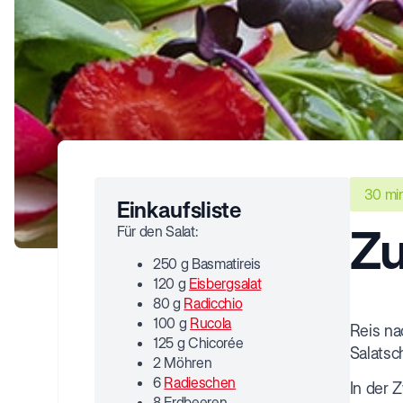
30 mi
Einkaufsliste
Zu
Für den Salat:
250 g Basmatireis
120 g
Eisbergsalat
80 g
Radicchio
100 g
Rucola
Reis na
125 g Chicorée
Salatsc
2 Möhren
6
Radieschen
In der 
8 Erdbeeren