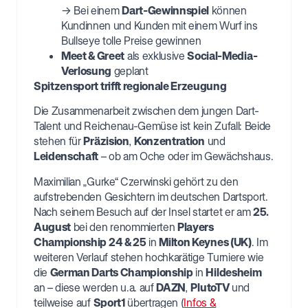
→ Bei einem
Dart-Gewinnspiel
können
Kundinnen und Kunden mit einem Wurf ins
Bullseye tolle Preise gewinnen
Meet & Greet
als exklusive
Social-Media-
Verlosung
geplant
Spitzensport trifft regionale Erzeugung
Die Zusammenarbeit zwischen dem jungen Dart-
Talent und Reichenau-Gemüse ist kein Zufall: Beide
stehen für
Präzision
,
Konzentration
und
Leidenschaft
– ob am Oche oder im Gewächshaus.
Maximilian „Gurke“ Czerwinski gehört zu den
aufstrebenden Gesichtern im deutschen Dartsport.
Nach seinem Besuch auf der Insel startet er am
25.
August
bei den renommierten
Players
Championship 24 & 25
in
Milton Keynes (UK)
. Im
weiteren Verlauf stehen hochkarätige Turniere wie
die
German Darts Championship
in
Hildesheim
an – diese werden u.a. auf
DAZN
,
PlutoTV
und
teilweise auf
Sport1
übertragen (
Infos &