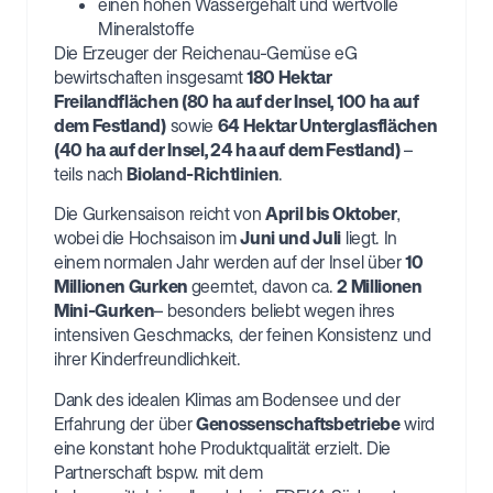
einen hohen Wassergehalt und wertvolle
Mineralstoffe
Die Erzeuger der Reichenau-Gemüse eG
bewirtschaften insgesamt
180 Hektar
Freilandflächen (80 ha auf der Insel, 100 ha auf
dem Festland)
sowie
64 Hektar Unterglasflächen
(40 ha auf der Insel, 24 ha auf dem Festland)
–
teils nach
Bioland-Richtlinien
.
Die Gurkensaison reicht von
April bis Oktober
,
wobei die Hochsaison im
Juni und Juli
liegt. In
einem normalen Jahr werden auf der Insel über
10
Millionen Gurken
geerntet, davon ca.
2 Millionen
Mini-Gurken
– besonders beliebt wegen ihres
intensiven Geschmacks, der feinen Konsistenz und
ihrer Kinderfreundlichkeit.
Dank des idealen Klimas am Bodensee und der
Erfahrung der über
Genossenschaftsbetriebe
wird
eine konstant hohe Produktqualität erzielt. Die
Partnerschaft bspw. mit dem