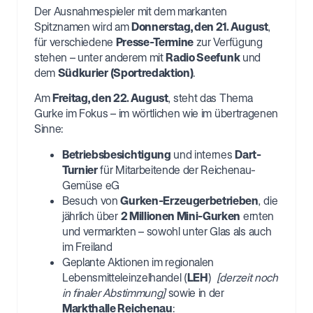
Der Ausnahmespieler mit dem markanten
Spitznamen wird am
Donnerstag, den 21. August
,
für verschiedene
Presse-Termine
zur Verfügung
stehen – unter anderem mit
Radio Seefunk
und
dem
Südkurier (Sportredaktion)
.
Am
Freitag, den 22. August
, steht das Thema
Gurke im Fokus – im wörtlichen wie im übertragenen
Sinne:
Betriebsbesichtigung
und internes
Dart-
Turnier
für Mitarbeitende der Reichenau-
Gemüse eG
Besuch von
Gurken-Erzeugerbetrieben
, die
jährlich über
2 Millionen Mini-Gurken
ernten
und vermarkten – sowohl unter Glas als auch
im Freiland
Geplante Aktionen im regionalen
Lebensmitteleinzelhandel (
LEH
)
[derzeit noch
in finaler Abstimmung]
sowie in der
Markthalle Reichenau
: