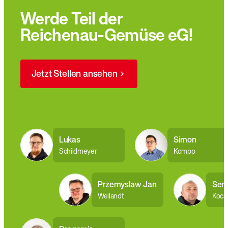
Werde Teil der
Reichenau-Gemüse eG!
Jetzt Stellen ansehen
Lukas
Simon
Schildmeyer
Kompp
Przemyslaw Jan
Seri
Weilandt
Koca