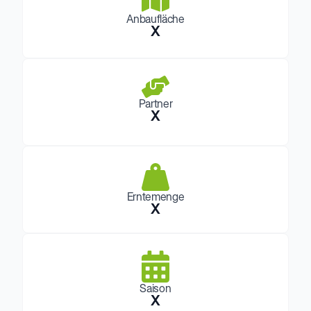
Anbaufläche
X
Partner
X
Erntemenge
X
Saison
X