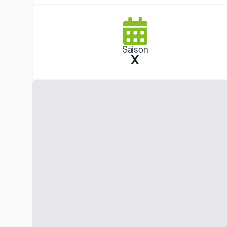
Saison
X