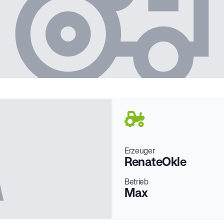
Erzeuger
Renate
Okle
Betrieb
Max