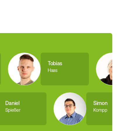
Tobias
Haas
Daniel
Simon
Spießer
Kompp