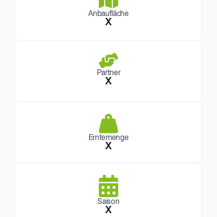
Anbaufläche
X
Partner
X
Erntemenge
X
Saison
X