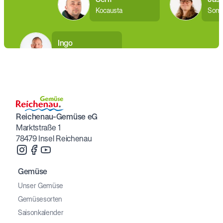
Kocausta
Som
Ingo
Sterk-Engesser
Reichenau-Gemüse eG
Marktstraße 1
78479 Insel Reichenau
Gemüse
Unser Gemüse
Gemüsesorten
Saisonkalender