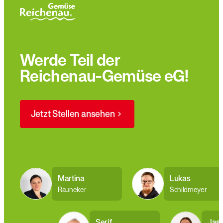
Werde Teil der
Reichenau-Gemüse eG!
Jetzt Stellen ansehen
Martina
Lukas
Rauneker
Schildmeyer
Serif
Jas