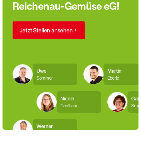
Reichenau-Gemüse eG!
Jetzt Stellen ansehen
Uwe
Martin
Sommer
Eberle
Nicole
Gabr
Geelhaar
Smy
Werner
Böhler