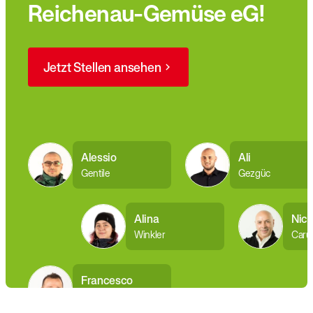
Reichenau-Gemüse eG!
Jetzt Stellen ansehen
Alessio
Ali
Gentile
Gezgüc
Alina
Nic
Winkler
Caru
Francesco
Caruso